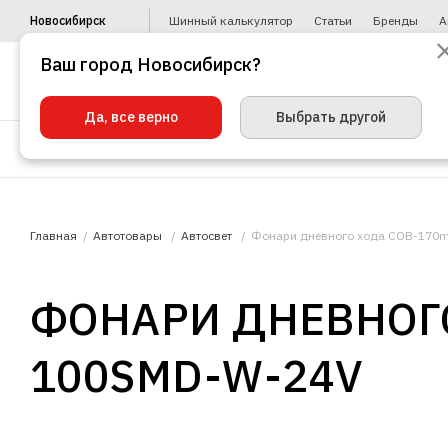
Новосибирск
Шинный калькулятор
Статьи
Бренды
А
Ваш город Новосибирск?
Да, все верно
Выбрать другой
Шины
Диски
Уценка
Автото
Главная
Автотовары
Автосвет
Фонари дневного хода COB-17
ФОНАРИ ДНЕВНОГО
100SMD-W-24V