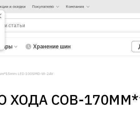
кции и скидки
Покупателю
Компания
вары
Хранение шин
0mm*15mm LED 100SMD-W-24V
 ХОДА COB-170MM*