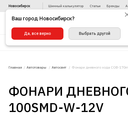
Новосибирск
Шинный калькулятор
Статьи
Бренды
А
Ваш город Новосибирск?
Да, все верно
Выбрать другой
Шины
Диски
Уценка
Автото
Главная
Автотовары
Автосвет
Фонари дневного хода COB-17
ФОНАРИ ДНЕВНОГО
100SMD-W-12V