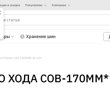
кции и скидки
Покупателю
Компания
вары
Хранение шин
0mm*15mm LED 100SMD-W-12V
 ХОДА COB-170MM*