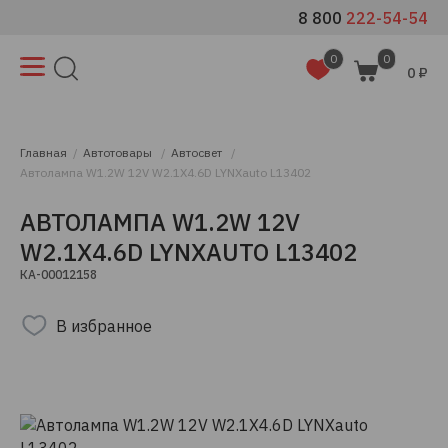
8 800
222-54-54
0
0
0 ₽
Главная
Автотовары
Автосвет
Автолампа W1.2W 12V W2.1X4.6D LYNXauto L13402
АВТОЛАМПА W1.2W 12V
W2.1X4.6D LYNXAUTO L13402
КА-00012158
В избранное