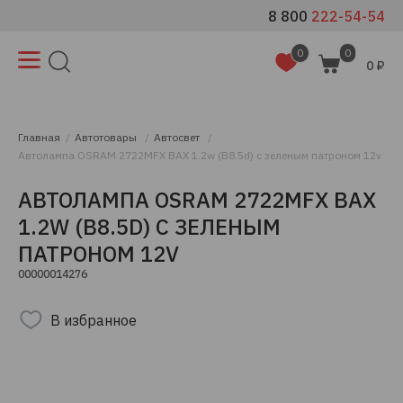
8 800
222-54-54
0
0
0 ₽
Главная
Автотовары
Автосвет
Автолампа OSRAM 2722MFХ BAX 1.2w (B8.5d) c зеленым патроном 12v
АВТОЛАМПА OSRAM 2722MFХ BAX
1.2W (B8.5D) C ЗЕЛЕНЫМ
ПАТРОНОМ 12V
00000014276
В избранное