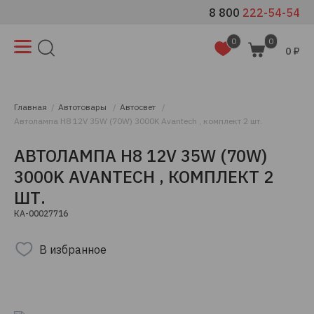
8 800
222-54-54
0
0
0 ₽
Главная
Автотовары
Автосвет
Автолампа H8 12V 35W (70W) 3000K Avantech , комплект 2 шт.
АВТОЛАМПА H8 12V 35W (70W)
3000K AVANTECH , КОМПЛЕКТ 2
ШТ.
КА-00027716
В избранное