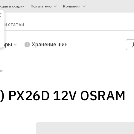
кции и скидки
Покупателю
Компания
вары
Хранение шин
am
) PX26D 12V OSRAM