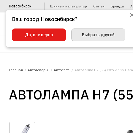
Новосибирск
Шинный калькулятор
Статьи
Бренды
А
Ваш город Новосибирск?
Да, все верно
Выбрать другой
Шины
Диски
Уценка
Автото
Главная
Автотовары
Автосвет
Автолампа H7 (55) PX26d 12v Osr
АВТОЛАМПА H7 (55