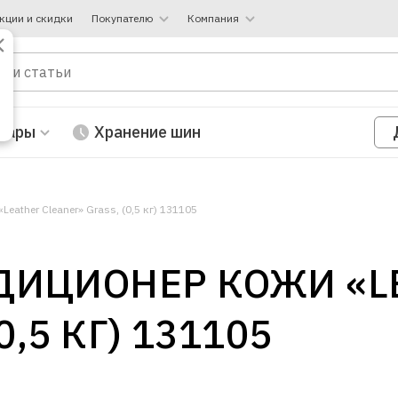
кции и скидки
Покупателю
Компания
вары
Хранение шин
ather Cleaner» Grass, (0,5 кг) 131105
ДИЦИОНЕР КОЖИ «L
0,5 КГ) 131105