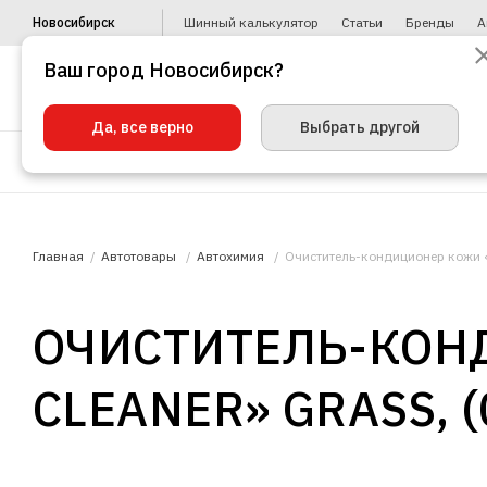
Новосибирск
Шинный калькулятор
Статьи
Бренды
А
Ваш город Новосибирск?
Да, все верно
Выбрать другой
Шины
Диски
Уценка
Автото
Главная
Автотовары
Автохимия
Очиститель-кондиционер кожи «Le
ОЧИСТИТЕЛЬ-КОН
CLEANER» GRASS, (