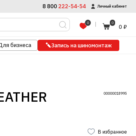
8 800
222-54-54
Личный кабинет
0
0
0 ₽
Для бизнеса
Запись на шиномонтаж
EATHER
00000018995
В избранное