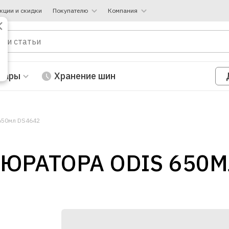
кции и скидки
Покупателю
Компания
вары
Хранение шин
650мл DS4642
ЮРАТОРА ODIS 650М