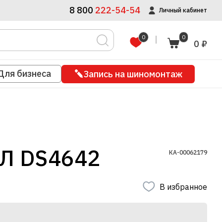
8 800
222-54-54
Личный кабинет
0
0
0 ₽
Для бизнеса
Запись на шиномонтаж
Л DS4642
КА-00062179
В избранное