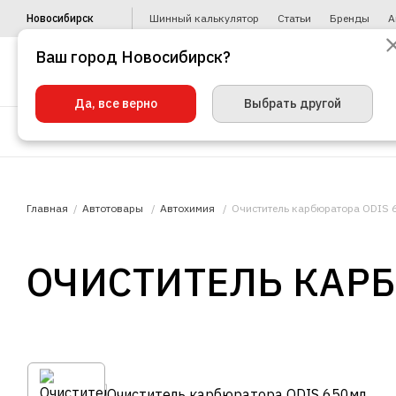
Новосибирск
Шинный калькулятор
Статьи
Бренды
А
Ваш город Новосибирск?
Да, все верно
Выбрать другой
Шины
Диски
Уценка
Автото
Главная
Автотовары
Автохимия
Очиститель карбюратора ODIS 
ОЧИСТИТЕЛЬ КАРБ