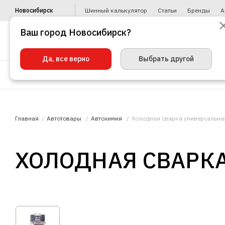
Новосибирск
Шинный калькулятор
Статьи
Бренды
А
Ваш город Новосибирск?
Да, все верно
Выбрать другой
Шины
Диски
Уценка
Автото
Главная
Автотовары
Автохимия
Холодная сварка универсальная
ХОЛОДНАЯ СВАРКА