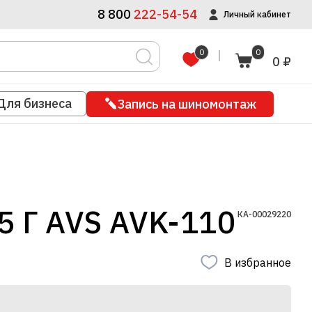
8 800
222-54-54
Личный кабинет
0
0
0 ₽
Для бизнеса
Запись на шиномонтаж
Г AVS AVK-110
КА-00029220
В избранное