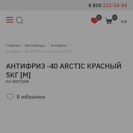
8 800
222-54-54
0
0
0 ₽
Главная
Автотовары
Антифриз
Антифриз -40 ARCTIC красный 5кг [М]
АНТИФРИЗ -40 ARCTIC КРАСНЫЙ
5КГ [М]
КА-00071008
В избранное